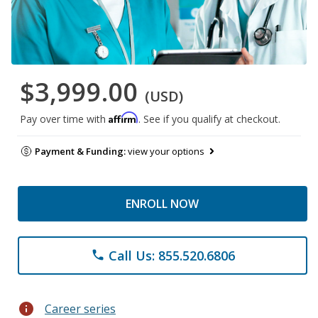
$3,999.00
(USD)
Affirm
Pay over time with
. See if you qualify at checkout.
Payment & Funding:
view your options
ENROLL NOW
Call Us: 855.520.6806
phone
info
Career series