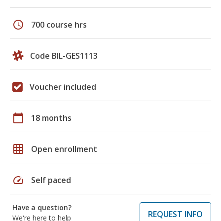
schedule
700 course hrs
Code BIL-GES1113
Voucher included
calendar_today
18 months
grid_on
Open enrollment
speed
Self paced
Have a question?
REQUEST INFO
We're here to help