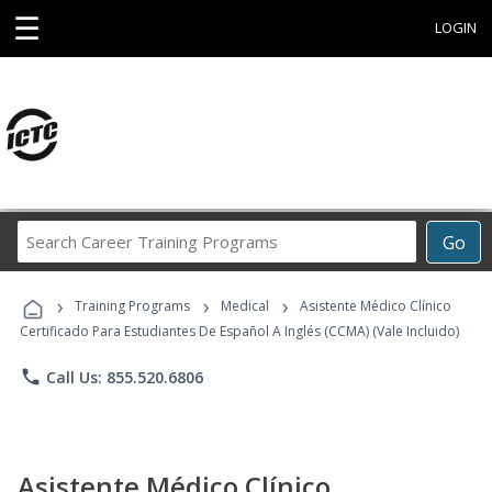
☰
LOGIN
Search
Go
Career
Training
›
›
›
Programs
Training Programs
Medical
Asistente Médico Clínico
Certificado Para Estudiantes De Español A Inglés (CCMA) (Vale Incluido)
phone
Call Us: 855.520.6806
Asistente Médico Clínico