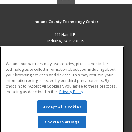
Indiana County Technology Center
441 Hamill Rd
Indiana, PA 15701 US
MAIN CONTENT
Career Training
We and our partners may use cookies, pixels, and similar
technologies to collect information about you, including about
ADDITIONAL RESOURCES
your browsing activities and devices. This may result in your
information being collected by our third-party partners. By
Military
Student Blog
choosing to "Accept All Cookies", you agree to these practices,
Financial Assistance
including as described in the
Privacy Policy
Help
Accept All Cookies
© 2026 ed2go, a division of Cengage Learning. All rights
reserved. The material on this site cannot be reproduced or
redistributed unless you have obtained prior written
Cookies Settings
permission from Cengage Learning.
Privacy Policy