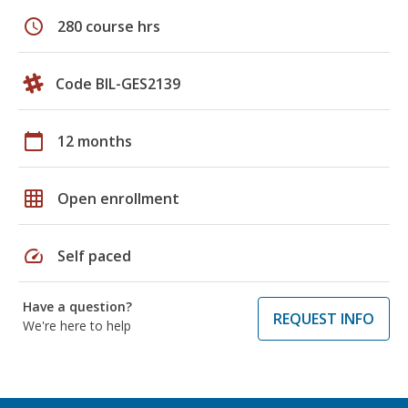
schedule
280 course hrs
Code BIL-GES2139
calendar_today
12 months
grid_on
Open enrollment
speed
Self paced
Have a question?
REQUEST INFO
We're here to help