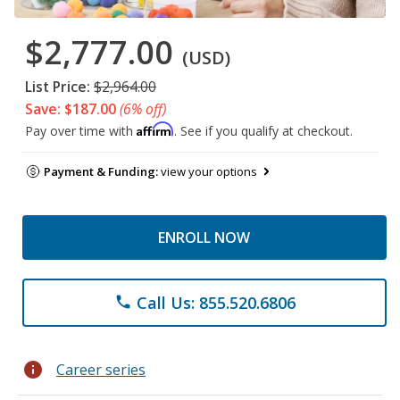
$2,777.00
(USD)
List Price:
$2,964.00
Save: $187.00
(6% off)
Affirm
Pay over time with
. See if you qualify at checkout.
Payment & Funding:
view your options
ENROLL NOW
Call Us: 855.520.6806
phone
info
Career series