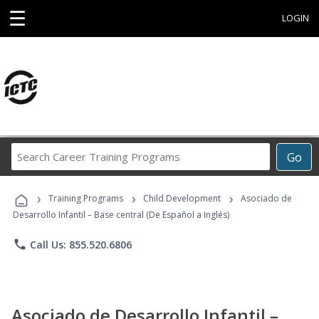
☰
LOGIN
Search
Go
Career
Training
›
›
›
Programs
Training Programs
Child Development
Asociado de
Desarrollo Infantil – Base central (De Español a Inglés)
phone
Call Us: 855.520.6806
Asociado de Desarrollo Infantil –