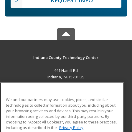
REQUEST INFO
Indiana County Technology Center
441 Hamill Rd
Indiana, PA 15701 US
MAIN CONTENT
Career Training
We and our partners may use cookies, pixels, and similar
technologies to collect information about you, including about
ADDITIONAL RESOURCES
your browsing activities and devices. This may result in your
information being collected by our third-party partners. By
Military
Student Blog
choosing to "Accept All Cookies", you agree to these practices,
Financial Assistance
including as described in the
Privacy Policy
Help