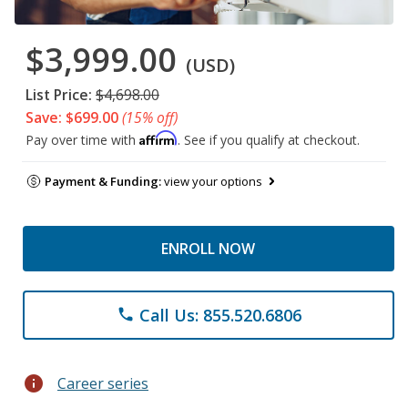
$3,999.00
(USD)
List Price:
$4,698.00
Save: $699.00
(15% off)
Affirm
Pay over time with
. See if you qualify at checkout.
Payment & Funding:
view your options
ENROLL NOW
Call Us: 855.520.6806
phone
info
Career series