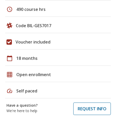
schedule
490 course hrs
Code BIL-GES7017
Voucher included
calendar_today
18 months
grid_on
Open enrollment
speed
Self paced
Have a question?
REQUEST INFO
We're here to help