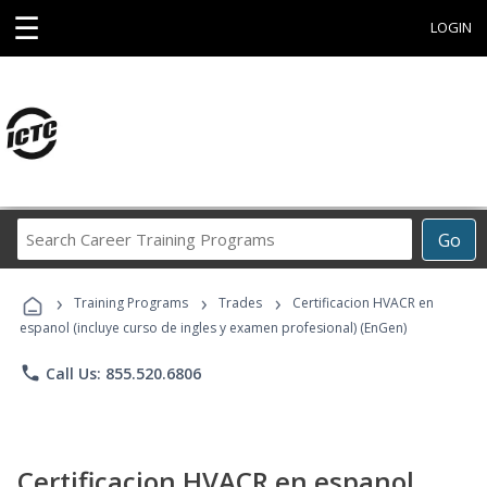
☰
LOGIN
Search
Go
Career
Training
›
›
›
Programs
Training Programs
Trades
Certificacion HVACR en
espanol (incluye curso de ingles y examen profesional) (EnGen)
phone
Call Us: 855.520.6806
Certificacion HVACR en espanol