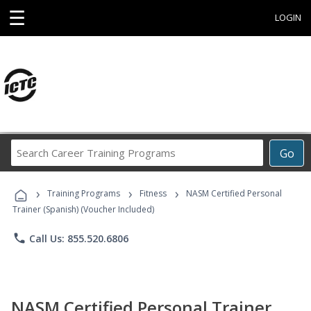
☰
LOGIN
Search
Go
Career
Training
›
›
›
Programs
Training Programs
Fitness
NASM Certified Personal
Trainer (Spanish) (Voucher Included)
phone
Call Us: 855.520.6806
NASM Certified Personal Trainer