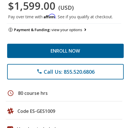
$1,599.00
(USD)
Affirm
Pay over time with
. See if you qualify at checkout.
Payment & Funding:
view your options
ENROLL NOW
Call Us: 855.520.6806
phone
schedule
80 course hrs
Code ES-GES1009