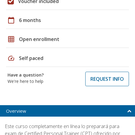
Voucher included
calendar_today
6 months
grid_on
Open enrollment
speed
Self paced
Have a question?
REQUEST INFO
We're here to help
Overview
Este curso completamente en línea lo preparará para
exam de Certified Personal Trainer (CPT) ofrecido por