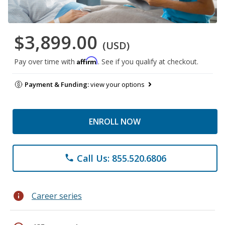
$3,899.00
(USD)
Affirm
Pay over time with
. See if you qualify at checkout.
Payment & Funding:
view your options
ENROLL NOW
Call Us: 855.520.6806
phone
info
Career series