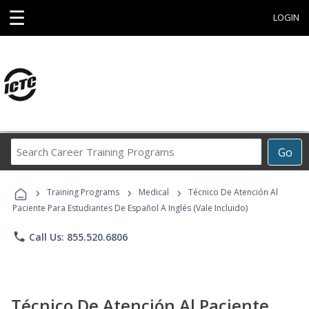
☰
LOGIN
Search
Go
Career
Training
›
›
›
Programs
Training Programs
Medical
Técnico De Atención Al
Paciente Para Estudiantes De Español A Inglés (Vale Incluido)
phone
Call Us: 855.520.6806
Técnico De Atención Al Paciente