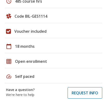
schedule
485 course hrs
Code BIL-GES1114
Voucher included
calendar_today
18 months
grid_on
Open enrollment
speed
Self paced
Have a question?
REQUEST INFO
We're here to help