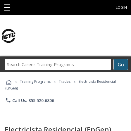
☰
LOGIN
Search
Go
Career
Training
›
›
›
Programs
Training Programs
Trades
Electricista Residencial
(EnGen)
phone
Call Us: 855.520.6806
Electricista Residencial (EnGen)