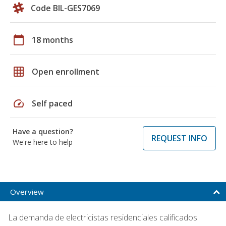
Code BIL-GES7069
calendar_today
18 months
grid_on
Open enrollment
speed
Self paced
Have a question?
REQUEST INFO
We're here to help
Overview
La demanda de electricistas residenciales calificados