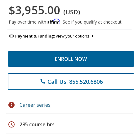
$3,955.00
(USD)
Affirm
Pay over time with
. See if you qualify at checkout.
Payment & Funding:
view your options
ENROLL NOW
Call Us: 855.520.6806
phone
info
Career series
schedule
285 course hrs