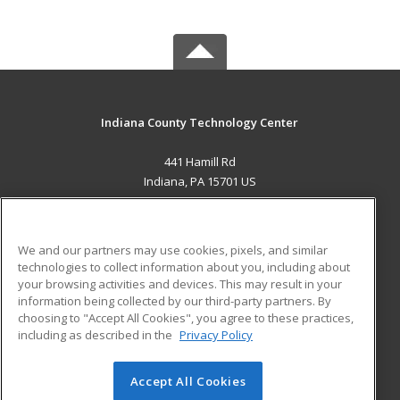
Indiana County Technology Center
441 Hamill Rd
Indiana, PA 15701 US
MAIN CONTENT
Career Training
We and our partners may use cookies, pixels, and similar
technologies to collect information about you, including about
ADDITIONAL RESOURCES
your browsing activities and devices. This may result in your
information being collected by our third-party partners. By
Military
Student Blog
choosing to "Accept All Cookies", you agree to these practices,
Financial Assistance
including as described in the
Privacy Policy
Help
Accept All Cookies
© 2026 ed2go, a division of Cengage Learning. All rights