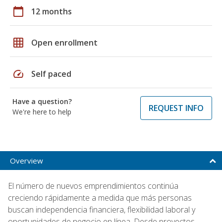
calendar_today
12 months
grid_on
Open enrollment
speed
Self paced
Have a question?
REQUEST INFO
We're here to help
Overview
El número de nuevos emprendimientos continúa
creciendo rápidamente a medida que más personas
buscan independencia financiera, flexibilidad laboral y
oportunidades de negocio en línea. Desde proyectos