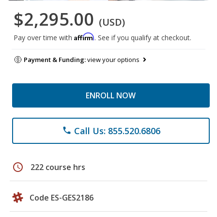
$2,295.00
(USD)
Affirm
Pay over time with
. See if you qualify at checkout.
Payment & Funding:
view your options
ENROLL NOW
Call Us: 855.520.6806
phone
schedule
222 course hrs
Code ES-GES2186