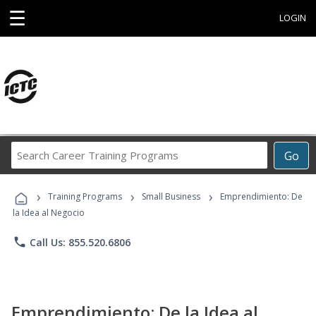
☰
LOGIN
Search
Go
Career
Training
›
›
›
Programs
Training Programs
Small Business
Emprendimiento: De
la Idea al Negocio
phone
Call Us: 855.520.6806
Emprendimiento: De la Idea al