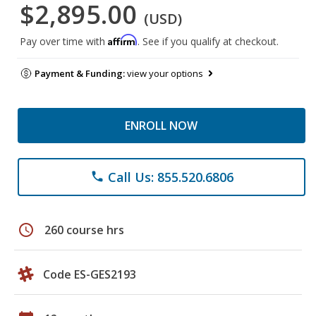
$2,895.00
(USD)
Affirm
Pay over time with
. See if you qualify at checkout.
Payment & Funding:
view your options
ENROLL NOW
Call Us: 855.520.6806
phone
schedule
260 course hrs
Code ES-GES2193