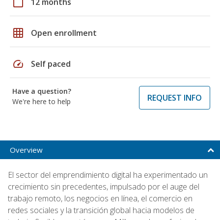
calendar_today
12 months
grid_on
Open enrollment
speed
Self paced
Have a question?
REQUEST INFO
We're here to help
Overview
El sector del emprendimiento digital ha experimentado un
crecimiento sin precedentes, impulsado por el auge del
trabajo remoto, los negocios en línea, el comercio en
redes sociales y la transición global hacia modelos de