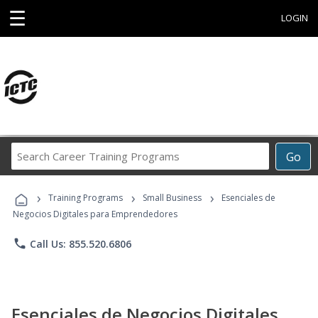
☰
LOGIN
Search
Go
Career
Training
›
›
›
Programs
Training Programs
Small Business
Esenciales de
Negocios Digitales para Emprendedores
phone
Call Us: 855.520.6806
Esenciales de Negocios Digitales