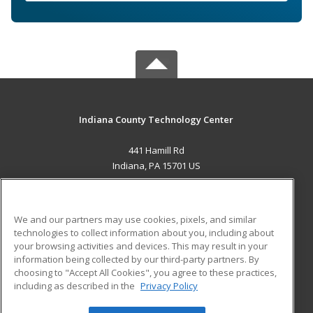
Indiana County Technology Center
441 Hamill Rd
Indiana, PA 15701 US
MAIN CONTENT
Career Training
We and our partners may use cookies, pixels, and similar
technologies to collect information about you, including about
ADDITIONAL RESOURCES
your browsing activities and devices. This may result in your
information being collected by our third-party partners. By
Military
Student Blog
choosing to "Accept All Cookies", you agree to these practices,
Financial Assistance
including as described in the
Privacy Policy
Help