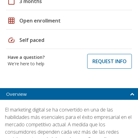
calendar_today
3 months
grid_on
Open enrollment
speed
Self paced
Have a question?
REQUEST INFO
We're here to help
Overview
El marketing digital se ha convertido en una de las
habilidades más esenciales para el éxito empresarial en el
mercado competitivo actual. A medida que los
consumidores dependen cada vez más de las redes