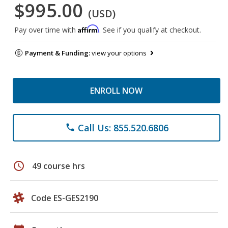
$995.00
(USD)
Affirm
Pay over time with
. See if you qualify at checkout.
Payment & Funding:
view your options
ENROLL NOW
Call Us: 855.520.6806
phone
schedule
49 course hrs
Code ES-GES2190