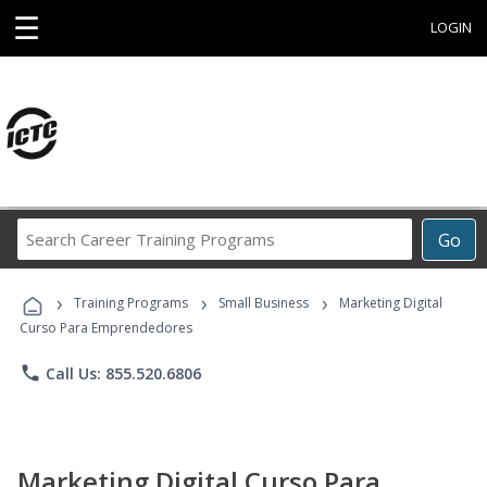
☰
LOGIN
Search
Go
Career
Training
›
›
›
Programs
Training Programs
Small Business
Marketing Digital
Curso Para Emprendedores
phone
Call Us: 855.520.6806
Marketing Digital Curso Para