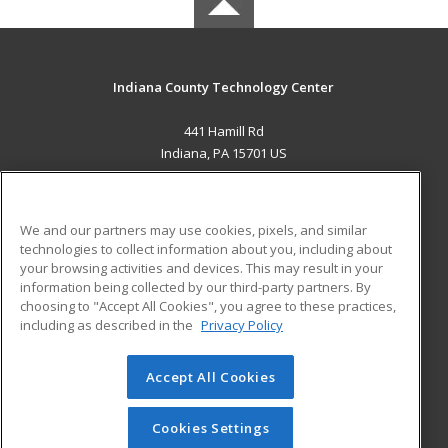
Indiana County Technology Center
441 Hamill Rd
Indiana, PA 15701 US
MAIN CONTENT
Career Training
We and our partners may use cookies, pixels, and similar
technologies to collect information about you, including about
ADDITIONAL RESOURCES
your browsing activities and devices. This may result in your
information being collected by our third-party partners. By
Military
Student Blog
choosing to "Accept All Cookies", you agree to these practices,
Financial Assistance
including as described in the
Privacy Policy
Help
Accept All Cookies
© 2026 ed2go, a division of Cengage Learning. All rights
reserved. The material on this site cannot be reproduced or
redistributed unless you have obtained prior written
Cookies Settings
permission from Cengage Learning.
Privacy Policy