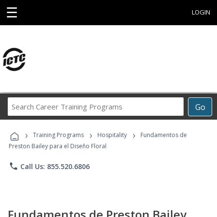
☰
LOGIN
Search
Go
Career
Training
›
›
›
Programs
Training Programs
Hospitality
Fundamentos de
Preston Bailey para el Diseño Floral
phone
Call Us: 855.520.6806
Fundamentos de Preston Bailey