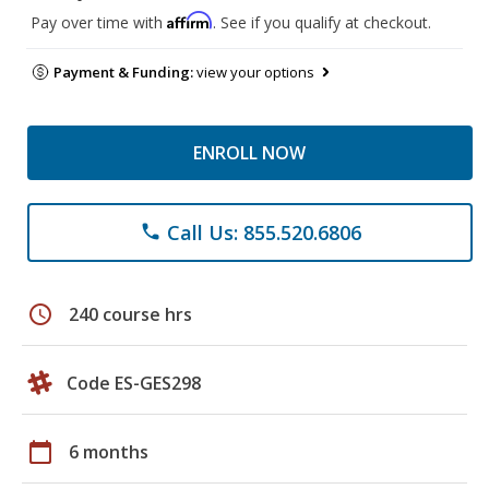
Affirm
Pay over time with
. See if you qualify at checkout.
Payment & Funding:
view your options
ENROLL NOW
Call Us: 855.520.6806
phone
schedule
240 course hrs
Code ES-GES298
calendar_today
6 months