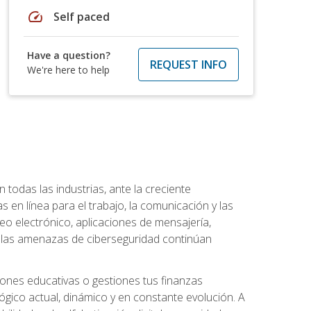
speed
Self paced
Have a question?
REQUEST INFO
We're here to help
todas las industrias, ante la creciente
en línea para el trabajo, la comunicación y las
o electrónico, aplicaciones de mensajería,
e las amenazas de ciberseguridad continúan
iones educativas o gestiones tus finanzas
lógico actual, dinámico y en constante evolución. A