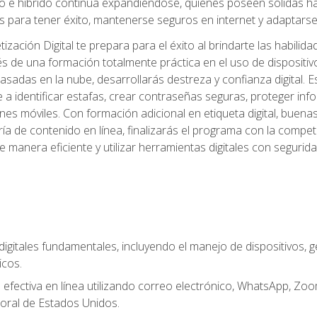
 e híbrido continúa expandiéndose, quienes poseen sólidas habi
 para tener éxito, mantenerse seguros en internet y adaptarse 
ación Digital te prepara para el éxito al brindarte las habilida
és de una formación totalmente práctica en el uso de dispositi
adas en la nube, desarrollarás destreza y confianza digital. Es
 a identificar estafas, crear contraseñas seguras, proteger in
ones móviles. Con formación adicional en etiqueta digital, buena
aduría de contenido en línea, finalizarás el programa con la com
e manera eficiente y utilizar herramientas digitales con segur
digitales fundamentales, incluyendo el manejo de dispositivos, g
icos.
fectiva en línea utilizando correo electrónico, WhatsApp, Zoom,
oral de Estados Unidos.