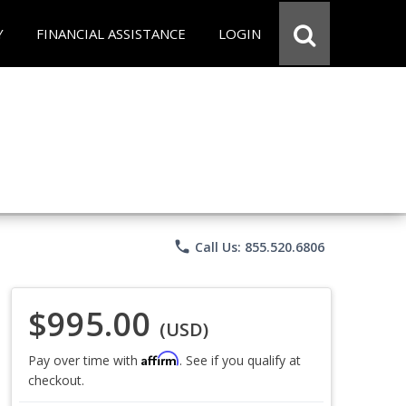
Y
FINANCIAL ASSISTANCE
LOGIN
phone
Call Us: 855.520.6806
$995.00
(USD)
Affirm
Pay over time with
. See if you qualify at
checkout.