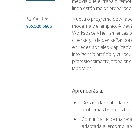
medida que el trabajo remoto
línea están mejor preparados
Nuestro programa de Alfabetiz
phone
Call Us:
moderna y el empleo. A trav
855.520.6806
Workspace y herramientas bas
ciberseguridad, enseñándote
en redes sociales y aplicaci
inteligencia artificial y cur
profesionalmente, trabajar d
laborales.
Aprenderás a:
Desarrollar habilidades 
problemas técnicos bás
Comunicarte de manera e
adaptada al entorno lab