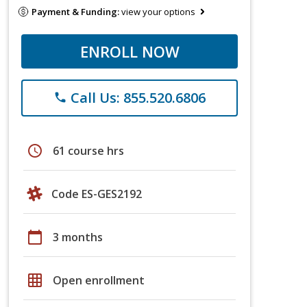
Payment & Funding:
view your options
ENROLL NOW
Call Us: 855.520.6806
phone
schedule
61 course hrs
Code ES-GES2192
calendar_today
3 months
grid_on
Open enrollment